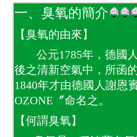
一、
臭氧的簡介
【臭氧的由來】
公元
1785
年，德國
後之清新空氣中，所函
1840
年才由德國人謝恩
OZONE
〞命名之
。
【何謂臭氧】