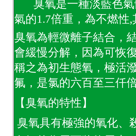
臭氧是一種淡藍色氣
氣的
1.7
倍重
，
為不燃性
,
臭氧為輕微離子結合，
會緩慢分解，因為可恢
稱之為初生態氧，極活
氟
，
是氯的六百至三仟
【臭氧的特性】
臭氧具有極強的氧化、