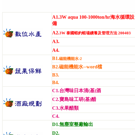
A1.3W aqua 100-1000ton/hr海水循環設
備
A2.
3W
泰國蝦釣蝦場續養及管理方法
200403
A3.
A4.
B1.
磁能機能水
-2
B2.
磁能機能水─word檔
B3.
B4.
C1.台灣味日本清(基)酒
C2.寶島味工研(基)醋
C3.水果醋類
C4.
D1.無塵室整廠輸出
D2.