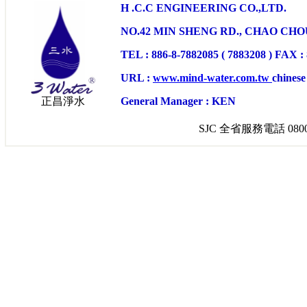
H .C.C ENGINEERING CO.,LTD.
NO.42 MIN SHENG RD., CHAO CHO
TEL : 886-8-7882085 ( 7883208 ) FAX :
URL :
www.mind-water.com.tw
chinese
正昌淨水
General Manager : KEN
SJC 全省服務電話 0800-