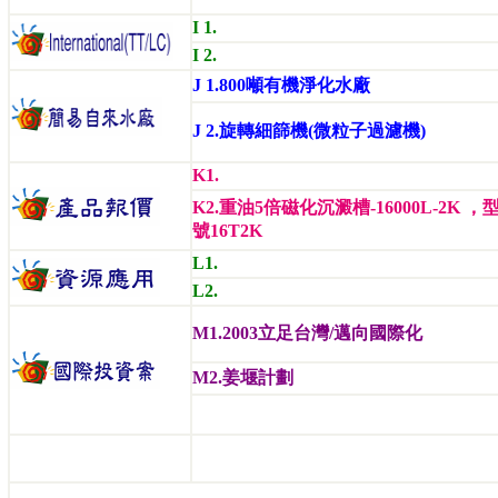
I 1.
I 2.
J 1.800噸有機淨化水廠
J 2.旋轉細篩機(微粒子過濾機)
K1.
K2.重油5倍磁化沉澱槽-16000L-2K ，
號16T2K
L1.
L2.
M1.2003立足台灣/邁向國際化
M2.姜堰計劃