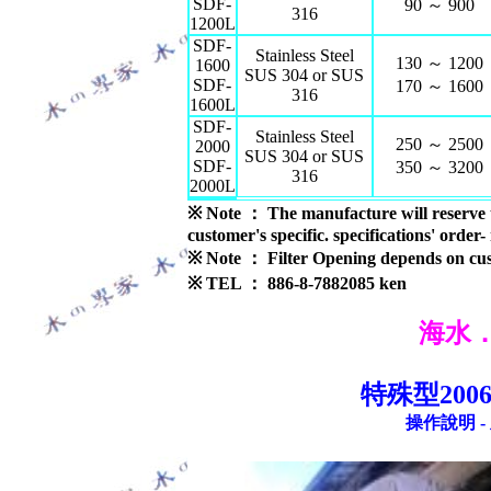
SDF-
90 ～ 900
316
1200L
SDF-
Stainless Steel
130 ～ 1200
1600
SUS 304 or SUS
SDF-
170 ～ 1600
316
1600L
SDF-
Stainless Steel
250 ～ 2500
2000
SUS 304 or SUS
SDF-
350 ～ 3200
316
2000L
※ Note ： The manufacture will reserve t
customer's specific. specifications' order
※ Note ： Filter Opening depends on cus
※ TEL ：
886-8-7882085 ken
海水
特殊型2006
操作說明 - 及