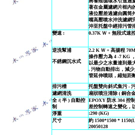
將養殖循環水引進過
著在金屬濾網片框內的
液位壓差過濾由圓筒
嘴高壓噴水沖洗濾網
沖至托盤中經排污管
變速
:
0.37K Ｗ + 無段式速控
逆洗幫浦
2.2 K Ｗ + 高揚程
操作壓力為 4 -7 K
不銹鋼沉水式
以最少之水量達到最
. 污物自動排出，減少人力
管延伸噴頭，縮短距
排污槽
托盤雙向斜式集污 - 
濾網清洗
扇狀噴注清除 ( 銅合金
全
/(
半
)
自動控
EPOXY 防水 304 控
制
差控制轉速之變化，
:290 (KG)
淨重
尺寸
約 1500*1500 * 11
20050128