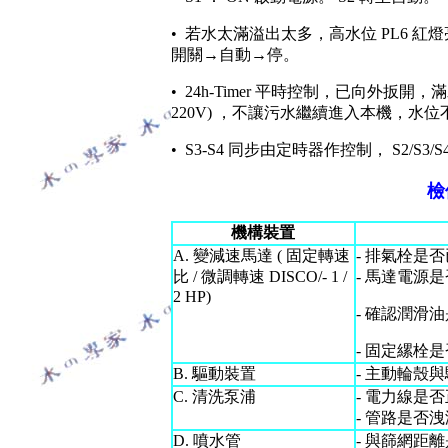
• 若水太滿溢出太多，高水位 PL6 紅
開關→自動→停。
• 24h-Timer 平時控制，已向外扳開，
220V) ，不讓污水繼續進入本機，水位不足
• S3-S4 同步由定時器作控制， S2/
檢
機構裝置
A. 變減速馬達 ( 固定轉速
- 排氣栓是
比 / 微調轉速 DISCO/- 1 /
- 馬達電源
2 HP)
- 確認潤滑
- 固定縲栓
B. 驅動裝置
- 主動輪殼
C. 清洗泵浦
- 電力線是
- 管路是否
D. 噴水管
- 與篩網距