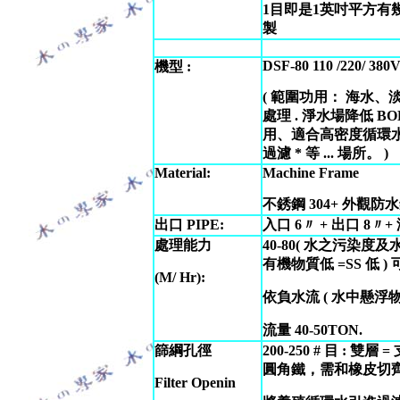
1目即是1英吋平方有
製
DSF-80 110 /220/ 380
機型
:
( 範圍功用： 海水
處理 . 淨水場降低 B
用、適合高密度循環
過濾 * 等 ... 場所。 )
Material:
Machine Frame
不銹鋼 304+ 外觀防
出口
PIPE:
入口 6〃 + 出口 8〃+
處理能力
40-80( 水之污染度及
有機物質低 =SS 低 ) 可
(M/ Hr):
依負水流 ( 水中懸浮物
流量 40-50TON.
篩綱孔徑
200-250 # 目 : 雙層 
圓角鐵，需和橡皮切
Filter Openin