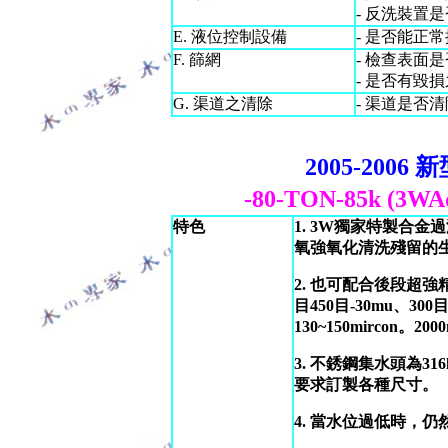
- 反洗裝置
E. 液位控制設備
- 是否能正
F. 篩網
- 檢查表面
- 是否有毀
G. 渠道之清除
- 渠道是否
2005-200
-80-TON-85k 
特色
1. 3W獨家特製合
氧強氧化清洗殘留的
2. 也可配合後段超強
目450目-30mu、300目
130~150mircon。20
3. 不銹鋼集水頭為3
要求訂製各種尺寸。
4. 當水位過低時，仍然必