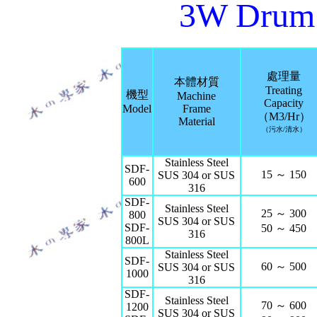
3W Drum S
處理量
本體材質
Treating
機型
Machine
Capacity
Model
Frame
（M3/Hr）
Material
（污水/清水）
Stainless Steel
SDF-
15 ～ 150
SUS 304 or SUS
600
316
SDF-
Stainless Steel
25 ～ 300
800
SUS 304 or SUS
SDF-
50 ～ 450
316
800L
Stainless Steel
SDF-
60 ～ 500
SUS 304 or SUS
1000
316
SDF-
Stainless Steel
70 ～ 600
1200
SUS 304 or SUS