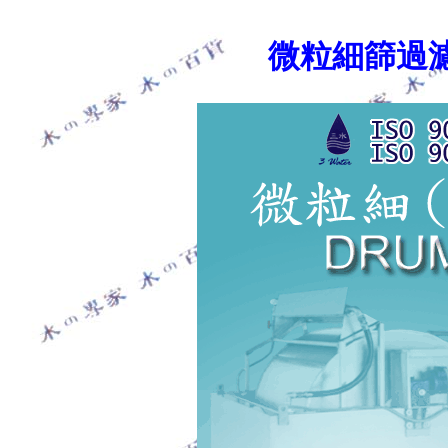
微粒細篩過