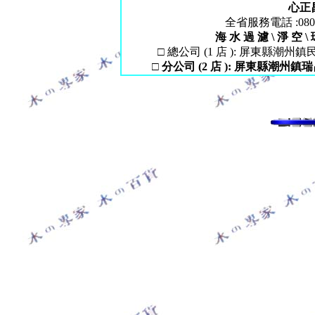
心正
全省服務電話 :080-0
海 水 過
濾
\
淨
空
\
□ 總公司 (1 店 ): 屏東縣潮州鎮民生路 
□
分公司 (2
店 ):
屏東縣潮州鎮瑞昌