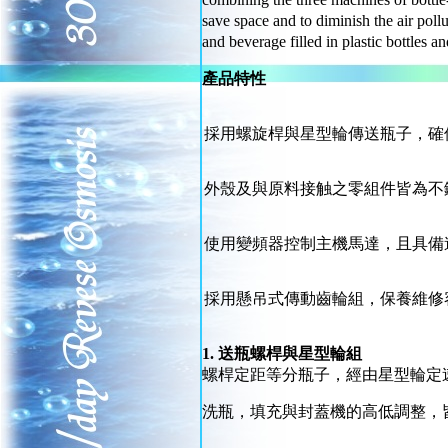
save space and to diminish the air poll
and beverage filled in plastic bottles 
產品特性
採用螺旋桿與星型輪傳送瓶子，確
外殼及與原料接触之零組件皆為不
使用變頻器控制主機馬達，且具備
採用懸吊式傳動齒輪組，保養維修
1.
送瓶螺桿與星型輪組
螺桿定距等分瓶子，經由星型輪定
洗瓶，填充與封蓋機的高低調整，