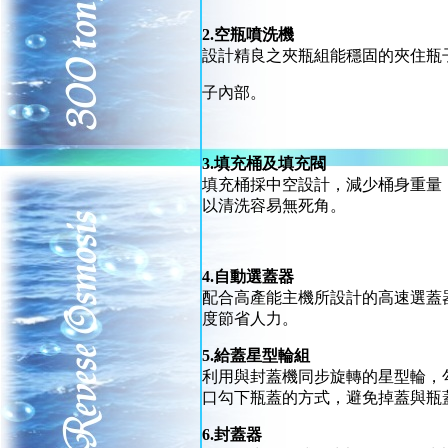
2.空瓶噴洗機
設計精良之夾瓶組能穩固的夾住瓶
子內部。
3.填充桶及填充閥
填充桶採中空設計，減少桶身重量
以清洗容易無死角。
4.自動選蓋器
配合高產能主機所設計的高速選蓋
度節省人力。
5.給蓋星型輪組
利用與封蓋機同步旋轉的星型輪，
口勾下瓶蓋的方式，避免掉蓋與瓶
6.封蓋器