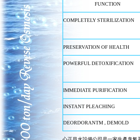
FUNCTION
COMPLETELY STERILIZATION
PRESERVATION OF HEALTH
POWERFUL DETOXIFICATION
IMMEDIATE PURIFICATION
INSTANT PLEACHING
DEORDORANTM , DEMOLD
心正昌水設備公司是一家生產臭氧及紫