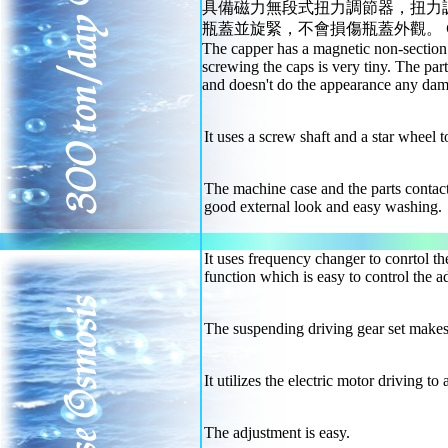
具備磁力無段式扭力調節器，扭力
瓶蓋並旋緊，不會損傷瓶蓋外觀。
The capper has a magnetic non-section 
screwing the caps is very tiny. The par
and doesn't do the appearance any da
It uses a screw shaft and a star wheel to
The machine case and the parts contact
good external look and easy washing.
It uses frequency changer to conrtol t
function which is easy to control the a
The suspending driving gear set makes
It utilizes the electric motor driving t
The adjustment is easy.