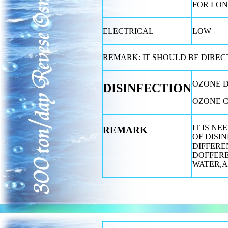
FOR LO
ELECTRICAL
LOW
REMARK: IT SHOULD BE DIRECT
OZONE D
DISINFECTION
OZONE C
IT IS N
REMARK
OF DISI
DIFFERE
DOFFERE
WATER,A