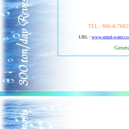
TEL
:
886-8-788
URL
:
www.mind-water.c
Gener