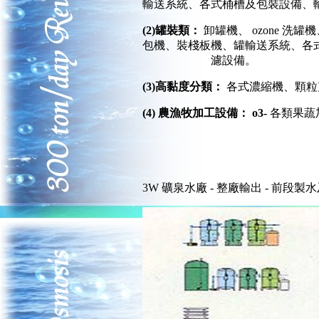
輸送系統、各式桶槽及包裝設備、
(2)罐裝類：
卸罐機、 ozone 
包機、裝棧板機、罐輸送系統、
濾設備。
(3)高黏度分類：
各式濃縮機、顆粒
(4)
農漁牧加工設備：
o3-
各類果蔬加
3W 礦泉水廠 - 整廠輸出 - 前段製