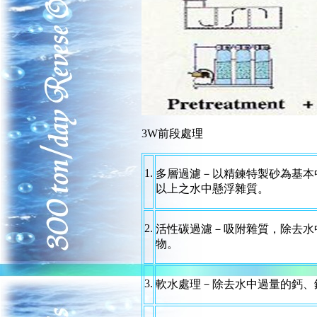
3W前段處理
1.
多層過濾－以精鍊特製砂為基本中間
以上之水中懸浮雜質。
2.
活性碳過濾－吸附雜質，除去水中
物。
3.
軟水處理－除去水中過量的鈣、