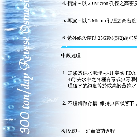
4.
初濾－以 20 Micron 孔徑之高
5.
再濾－以 5 Micron 孔徑之高密
6.
紫外線殺菌以 25GPM(註2)超強
中段處理
1.
逆滲透純水處理 -採用美國 FDA，IBW
3)除去水中之各種有毒或無毒礦物
理後水的純度等於或高於蒸餾水
2.
不鏽鋼儲存槽 -維持無菌狀態下
後段處理－消毒滅菌過程