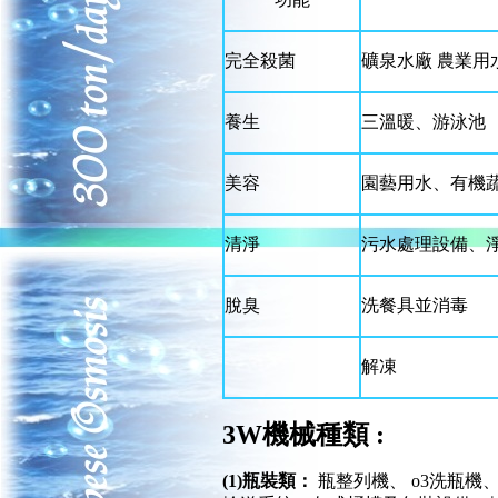
完全殺菌
礦泉水廠 農業用
養生
三溫暖、游泳池
美容
園藝用水、有機
清淨
污水處理設備、
脫臭
洗餐具並消毒
解凍
3W機械種類 :
(1)瓶裝類：
瓶整列機、 o3洗瓶