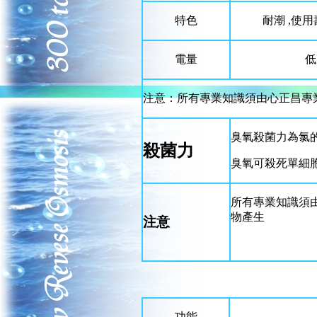
特色
耐潮 ,使
電量
低
注意：所有專業知識須由心正昌專
臭氧殺菌力為氯的 3
殺菌力
臭氧可殺死單細
所有專業知識須
物產生
注意
功能