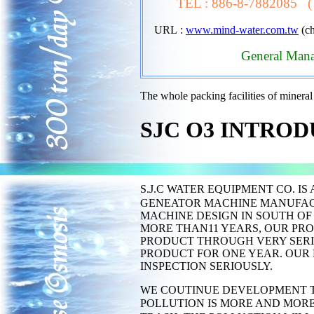
TEL
:
886-8-7882085 
URL
:
www.mind-water.com.tw
(ch
General Man
The whole packing facilities of mineral
SJC O3 INTRODU
S.J.C WATER EQUIPMENT CO. 
GENEATOR MACHINE MANUFAC
MACHINE DESIGN IN SOUTH O
MORE THAN11 YEARS, OUR PRO
PRODUCT THROUGH VERY SERI
PRODUCT FOR ONE YEAR. OUR 
INSPECTION SERIOUSLY.
WE COUTINUE DEVELOPMENT T
POLLUTION IS MORE AND MORE