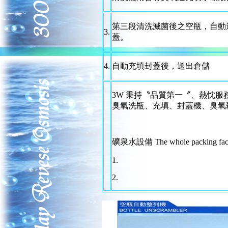
第三段清洗滅菌後之空瓶，自動
3.
蓋。
4.
自動充填封蓋後，送出倉儲
3W 秉持〝品質第一〞、熱忱服
臭氧洗瓶、充填、封蓋機、臭氧
礦泉水設備 The whole packing facilit
1.
2.