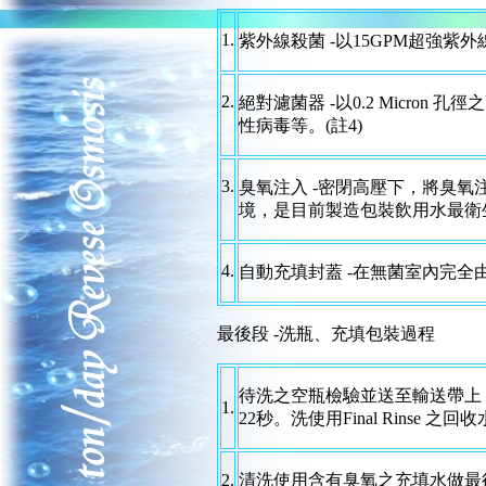
1.
紫外線殺菌 -以15GPM超強
2.
絕對濾菌器 -以0.2 Micro
性病毒等。(註4)
3.
臭氧注入 -密閉高壓下，將臭
境，是目前製造包裝飲用水最衛
4.
自動充填封蓋 -在無菌室內完
最後段 -洗瓶、充填包裝過程
待洗之空瓶檢驗並送至輸送帶上
1.
22秒。洗使用Final Rinse 
2.
清洗使用含有臭氧之充填水做最