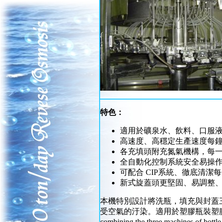
特色：
適用於礦泉水、飲料、口服
高速度、高穩定生產速度每鐘 60
各充填頭附充氮氣機構，每
全自動化控制系統安全易操
可配合 CIP系統、徹底清潔
新式旋蓋頭更堅固、易調整
本機特別設計將洗瓶，填充與封蓋
受空氣的汙染。適用於塑膠瓶裝塑膠蓋封蓋的礦泉
combining the three machines of bottl