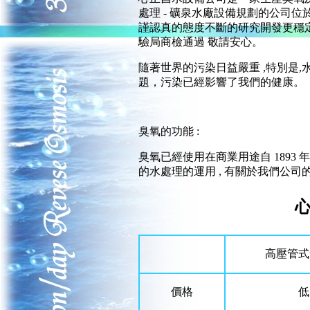
處理 - 礦泉水廠設備規劃的公司位
謹認真的態度不斷的研究開發更穩
驗局商檢通過 敬請安心。
隨著世界的污染日益嚴重 ,特別是
題，污染已經影響了我們的健康。
臭氧的功能 :
臭氧已經使用在商業用途自 189
的水處理的運用 , 有關於我們公司的
高壓管式
價格
低