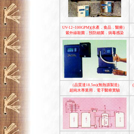
UV-12~100GPM)(水產．食品．醫療）
紫外線殺菌．預防細菌．病毒感染
（品質達18.5m)(無熱源製造)
超純水專業用．電子醫療實驗