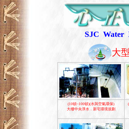
SJC
Water 
大型
(10頓~100頓)(水與空氣環保)
大樓中央淨水．新宅環境規劃