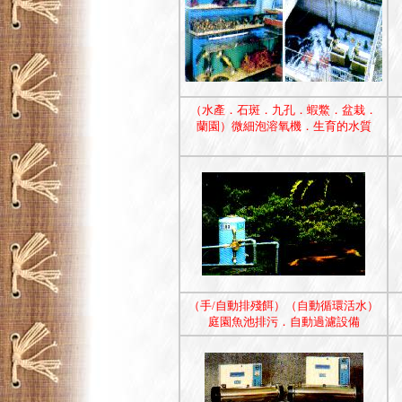
（水產．石斑．九孔．蝦鱉．盆栽．
蘭園）微細泡溶氧機．生育的水質
（手/自動排殘餌）（自動循環活水）
庭園魚池排污．自動過濾設備