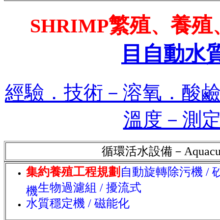
繁殖
養殖
12
SHRIMP
、
目自動水質
經驗．技術－溶氧．酸
溫度－測定．
循環活水設備－Aquaculture 
集約養殖工程規劃
自動旋轉除污機 / 
生物過濾組 / 擾流式
機
水質穩定機 / 磁能化