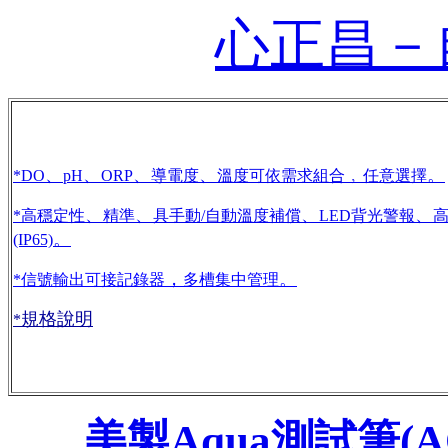
心正昌－
、
、
、
、
﹐
。
*DO
pH
ORP
導電度
溫度可依需求組合
任意選擇
、
、
、
、
*高穩定性
精準
具手動/自動溫度補償
LED背光警報
。
(IP65)
，
。
*信號輸出可接記錄器
多槽集中管理
規格說明
*
美製Aqua
測試筆(AQ