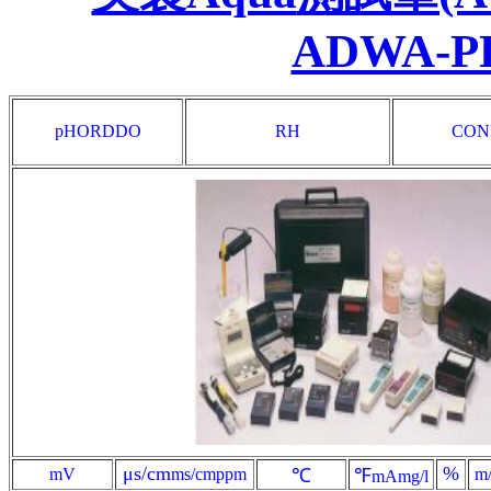
ADWA-PH
pH
ORD
DO
RH
CON
μs/cm
%
mV
ms/cm
ppm
℃
℉
m/
mA
mg/l