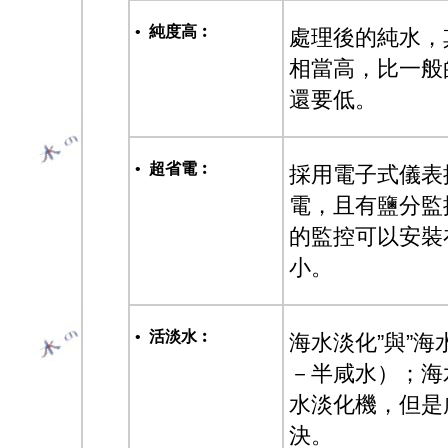
•
純度高︰
處理後的純水，其
相當高，比一般的海淡
還要低。
•
超省電︰
採用電子式儀表控制
電，且有鹽分監
的監控可以安裝
小。
•
活淡水︰
海水淡化”與”海
－半咸水）；海水
水淡化機，但是
決。