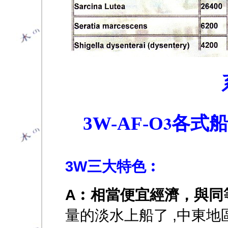
各式船
3
3W-AF-O
3W三大特色︰
A︰相當便宜經濟，與同
量的淡水上船了 ,中東