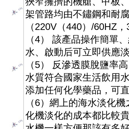
狹窄擁擠的機艙、甲板
架管路均由不鏽鋼和耐
（220V（440）/60HZ，3
（4） 該產品操作簡單
水、啟動后可立即供應
（5） 反滲透膜脫鹽率
水質符合國家生活飲用水水
添加任何化學藥品，可
（6）網上的海水淡化機
化機淡化的成本都比較
水機一樣方便那該有多好啊