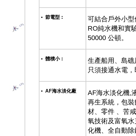
•
節電型︰
可結合戶外小型
RO純水機和實驗
50000 公頓。
•
體積小︰
生產船用、島礁
只須接通水電，
•
AF海水淡化廠
AF海水淡化機
再生系統，包裝
材、零件 、苦咸
氧技術及富氧水
化機、全自動除