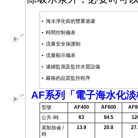
• 海水淨化前的雙重過濾
• 時間控制儀表
• 流量安全保護制
• 流量顯示儀表
• 連續監測及監控水質設備
• 嚴格的品質監控程序
AF系列「電子海水化淡機
AF400
AF600
AF8
型號
63
94.5
12
公升 /時
13.9
20.8
27.
英制加侖 /
時