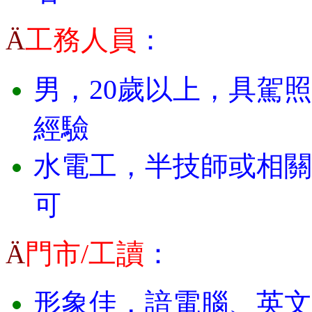
工務人員
：
Ä
男，20歲以上，具駕
經驗
水電工，半技師或相關
可
門市
/
工讀
：
Ä
形象佳，諳電腦、英文或晚班