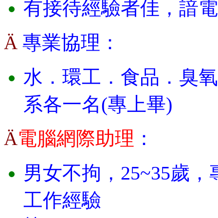
有接待經驗者佳，諳電
專業協理：
Ä
水．環工．食品．臭氧
系各一名(專上畢)
電腦網際助理
：
Ä
男女不拘，
25~35
歲，
工作經驗