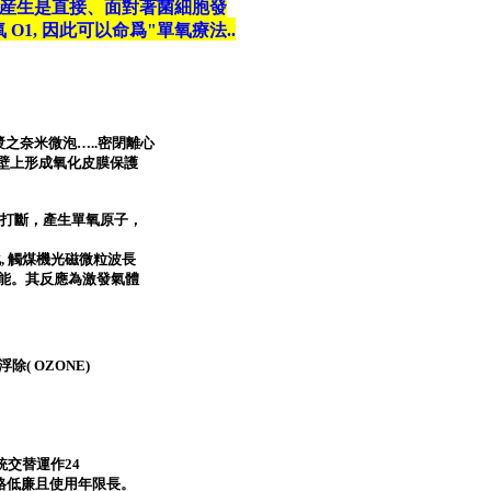
藥效産生是直接、面對著菌細胞發
1, 因此可以命爲"單氧療法..
漿之奈米微泡…
..
密閉離心
壁上形成氧化皮膜保護
被打斷，產生單氧原子，
化
,
觸煤機光磁微粒波長
能。其反應為激發氣體
浮除
( OZONE)
。
統交替運作
24
格低廉且使用年限長。