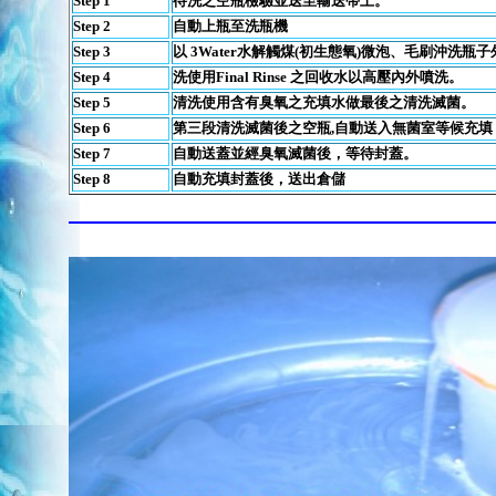
Step 1
待洗之空瓶檢驗並送至輸送帶上。
Step 2
自動上瓶至洗瓶機
Step 3
以
3Water
水解觸煤
(
初生態氧
)
微泡
、毛刷沖洗瓶子
Step 4
洗使用
Final Rinse
之回收水以高壓內外噴洗。
Step 5
清洗使用含有臭氧之充填水做最後之清洗滅菌。
Step 6
第三段清洗滅菌後之空瓶
,
自動送入無菌室等候充填
Step 7
自動送蓋並經臭氧滅菌後，等待封蓋。
Step 8
自動充填封蓋後，送出倉儲