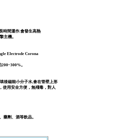
。
長時間運作
.
會發生高熱
擎主機
。
ingle Electrode Corona
的
200~300%
。
填後磁能小分子水
,
會在管壁上形
，使用安全方便，無殘毒，對人
、藥劑、酒等飲品。