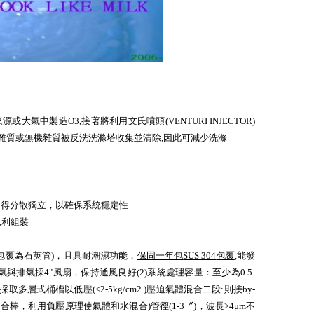
來源或大氣中製造
O3,
接著將利用文氏噴頭
(VENTURI INJECTOR)
雜質或無機雜質被反洗洗滌塔收集並清除
,
因此可減少洗滌
不得分散獨立，以確保系統穩定性
以利組裝
包覆為石英管
)
，且具耐潮濕功能，
保固一年包
SUS 304
包覆
,
能發
氣與排氣採
4"
風扇，保持通風良好
(2)
系統處理容量：至少為
0.5-
採取多層式桶槽以低壓
(<2-5kg/cm2 )
壓迫氣體混合二段
:
則接
by-
混合棒，利用負壓原理使氣體和水混合
)
管徑
(1-3
〞
)
，波長
>4
μ
m
不