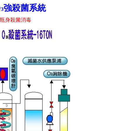
O
強殺菌系統
3
瓶身
殺
菌
消毒