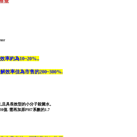
ter
效率約為10~20%
..
效率佳為市售的200~300%.
水
,
且具長效型的小分子殺菌水。
PH
值
.
需再加原
PH7
系數的
1.7