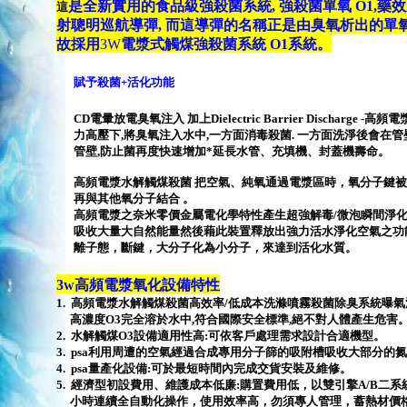
是全新實用的食品級強殺菌系統, 強殺菌單氧 O1,
這
射聰
明巡航導彈, 而這導彈的名稱正是由臭氧析出的單氧 O
故採用
3W
電漿式觸煤強殺菌系統 O1系統。
賦予殺菌
+
活化功能
CD
電暈放電臭氧注入 加上
Dielectric Barrier Discharge -
高頻電
力高壓下
,
將臭氧注入水中
,
一方面消毒殺菌
.
一方面洗淨後會在管
管壁
,
防止菌再度快速增加
*
延長水管、充填機、封蓋機壽命。
高頻電漿水解觸煤殺菌 把空氣、純氧通過電漿區時，氧分子鍵
再與其他氧分子結合
。
高頻電漿之奈米零價金屬電化學特性產生超強解毒
/
微泡瞬間淨
吸收大量大自然能量然後藉此裝置釋放出強力活水淨化空氣之功
離子態，斷鍵，大分子化為小分子，來達到活化水質。
3w
高頻電漿氧化設備特性
1.
高頻電漿水解觸煤殺菌高效率
/
低成本洗滌噴霧殺菌除臭系統曝氣
高濃度
O3
完全溶於水中
,
符合國際安全標準
,
絕不對人體產生危害
2.
水解觸煤
O3
設備適用性高
:
可依客戶處理需求設計合適機型。
3.
psa
利用周遭的空氣經過合成專用分子篩的吸附槽吸收大部分的氮
4.
psa
量產化設備
:
可於最短時間內完成交貨安裝及維修。
5.
經濟型初設費用、維護成本低廉
:
購置費用低，以雙引擎
A/B
二系
小時連續全自動化操作，使用效率高，勿須專人管理，蓄熱材價