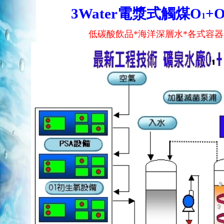
3Water
電漿式觸煤O
+
1
低碳酸飲品*
海洋深層水*各式容器