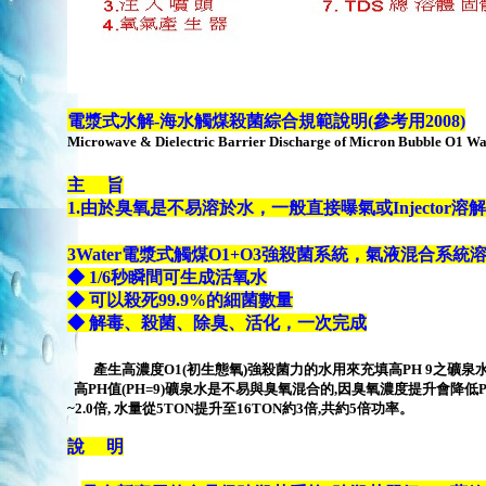
電漿式水解
-
海水觸煤殺菌綜合規範說明
(
參考用2008
)
Microwave & Dielectric Barrier Discharge of Micron Bubble O
1
Wa
主 旨
1.由於臭氧是不易溶於水，一般直接曝氣或I
njector
溶解
3Water電漿式觸煤O
1
+O
3
強殺菌系統
，氣液混合系統溶解
◆ 1/6秒瞬間可生成活氧水
◆ 可以殺死99.9%的細菌數量
◆ 解毒、殺菌、除臭、活化，一次完成
產生高濃度
O1(
初生態氧
)
強殺菌力的水用來充填高
PH 9
之礦泉
高
PH
值
(PH=9)
礦泉水是不易與臭氧混合的
,
因臭氧濃度提升會降低
~2.0
倍
,
水量從
5TON
提升至
16TON
約
3
倍
,
共約
5
倍功率。
說 明