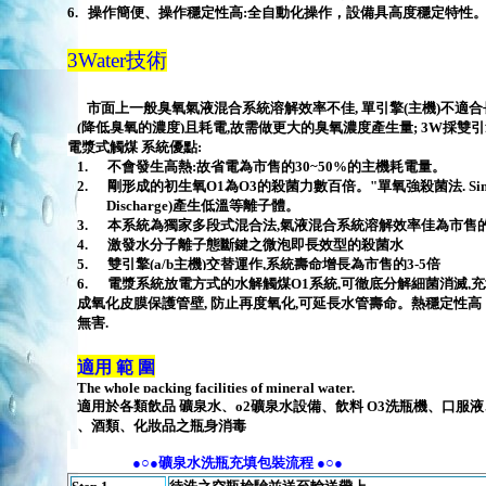
6.
操作簡便、操作穩定性高
:
全自動化操作，設備具高度穩定特性
3Water技術
市面上一般臭氧氣液混合系統溶解效率不佳
,
單引擎
(
主機
)
不適合
(
降低臭氧的濃度
)
且耗電
,
故需做更大的臭氧濃度產生量
;
3W
採雙引
電漿式觸煤 系統優點
:
1.
不會發生高熱
:
故省電為市售的
30~50%
的主機耗電量。
2.
剛形成的初生氧
O1
為
O3
的殺菌力數百倍。
"
單氧強殺菌法
. S
Discharge)
產生低溫等離子體。
3.
本系統為獨家多段式混合法
,
氣液混合系統溶解效率佳為市售
4.
激發水分子離子態斷鍵之微泡即長效型的殺菌水
5.
雙引擎
(a/b
主機
)
交替運作
,
系統壽命增長為市售的
3-5
倍
6.
電漿系統放電方式的水解觸煤
O
1
系統
,
可徹底分解細菌消滅
,
充
成氧化皮膜保護管壁
,
防止再度氧化
,
可延長水管壽命。
熱穩定性高
無害.
適用 範 圍
The whole packing facilities of mineral water.
適用於
各類
飲品
礦泉水、
o2
礦泉水設備、飲料
O3
洗瓶機、口服液
、酒類、化妝品之瓶身消毒
●○●
礦泉水洗瓶充填包裝流程
●○●