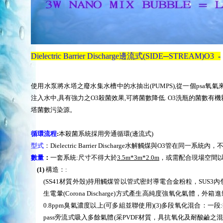
Dielectric Barrier Discharge
邊流式(SIDE─STREAM)O3
-
使用水泵將水塔之廢水集水槽中的水抽出
(PUMPS),
從一個
psa
氧氣
注入水中
,
具有強力之
O3
殺菌效果
,
可將菌數降低
. O3
洗瓶的菌數有機
塔菌數污染源。
循環流程
:
本殺菌系統採用旁通循環
(
邊流式
)
型式
：
Dielectric Barrier Discharge
水解觸煤與
O3
管在同一系統內，
數量
：
一套系統
:
尺寸不得大於
3.5m*3m*2.0m
，或需配合現場空間
(1)
構造：
:
(SS41
材質外殼
)
持用觸煤管以管式密封導電合金粉粒，
SUS3
內
生電暈
(Corona Discharge)
方式產生高純度強氧化氣體，外箱進
0.8ppm
臭氣濃度以上
(
可多組並聯使用
)
(3)
多段氧化混合：一段
:
pass
旁流式吸入多餘氣體
(
采
PVDF
材質，具抗氧化及耐酸鹼之