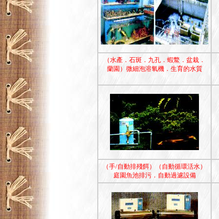
（水產．石斑．九孔．蝦鱉．盆栽．
蘭園）微細泡溶氧機．生育的水質
（手/自動排殘餌）（自動循環活水）
庭園魚池排污．自動過濾設備