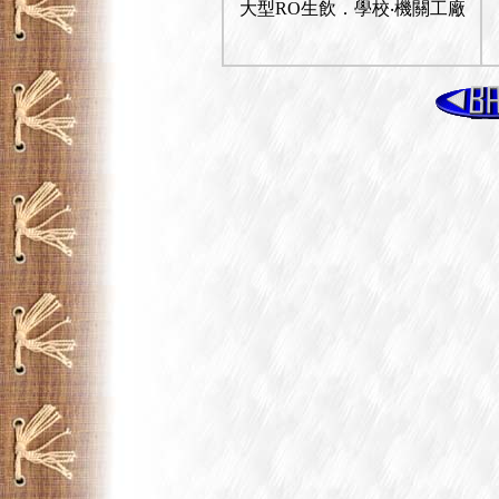
大型RO生飲．學校‧機關工廠