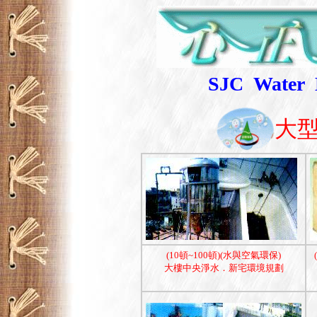
SJC
Water 
大型
(10頓~100頓)(水與空氣環保)
大樓中央淨水．新宅環境規劃