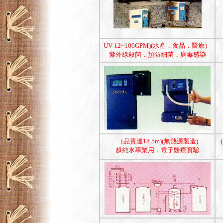
UV-12~100GPM)(水產．食品．醫療）
紫外線殺菌．預防細菌．病毒感染
（品質達18.5m)(無熱源製造)
超純水專業用．電子醫療實驗