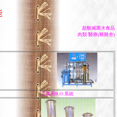
能
超酸滅菌水食品
肉類 醫療(豬雞舍)
工業用R.O.系統