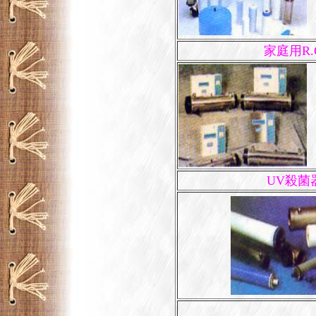
家庭用R.
UV殺菌