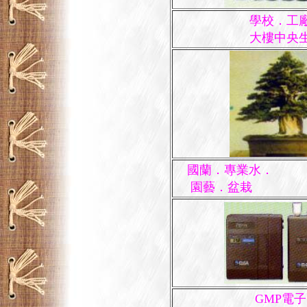
學校．工
大樓中央
國蘭．專業水．
園藝．盆栽
GMP電