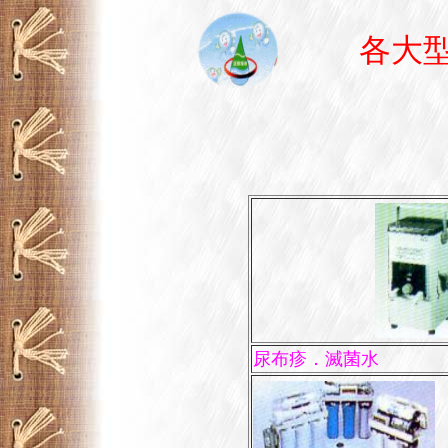
各大型
尿布疹．滅菌水