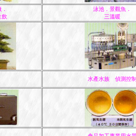
廠．
泳池．景觀魚．
生飲
三溫暖
水產水族 偵測控
子