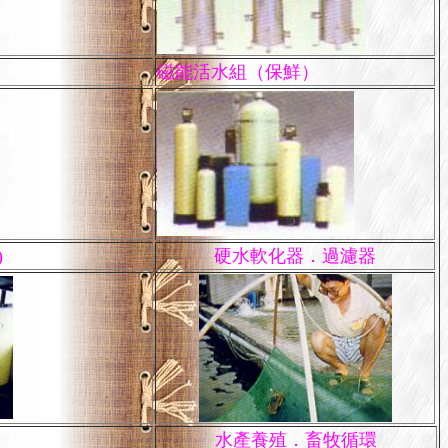
磁能活水組（保鮮）
)
硬水軟化器．過濾器
水產養殖．畜牧循環