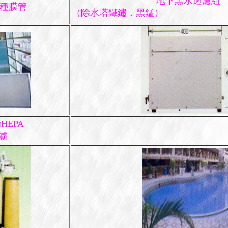
地下黑水過濾組
各種膜管
（除水塔鐵鏽．黑錳）
HEPA
濾