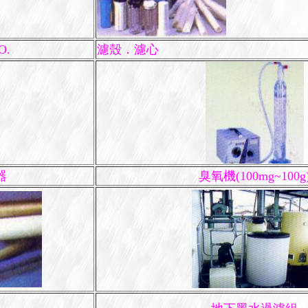
O.
濾殼．濾心
器
臭氧機(100mg~100g