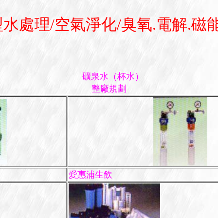
水處理/空氣淨化/臭氧.電解.磁
礦泉水（杯水）
整廠規劃
愛惠浦生飲