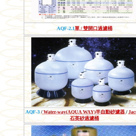
AQF-2.1
單 / 雙開口過濾桶
AQF-3
/
Water-way(AQUA WAY)半自動砂濾器
/
Jac
石英砂過濾桶