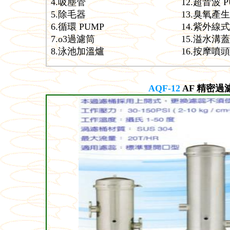
4.吸塵管
12.超音波 P
5.除毛器
13.臭氧產
6.循環 PUMP
14.紫外線
7.o3過濾筒
15.溢水溝蓋
8.泳池加溫爐
16.按摩噴頭
AQF-12
AF 精密過