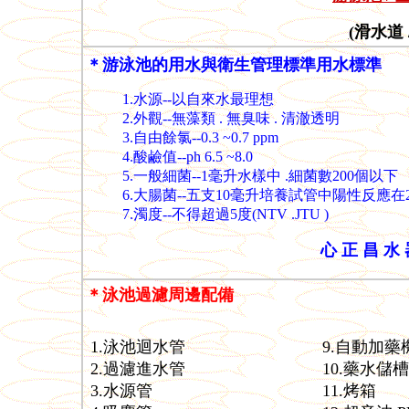
(
滑水道 
＊游泳池的用水與衛生管理標準用水標準
1.水源--以自來水最理想
2.外觀--無藻類 . 無臭味 . 清澈透明
3.自由餘氯--0.3 ~0.7 ppm
4.酸鹼值--ph 6.5 ~8.0
5.一般細菌--1毫升水樣中 .細菌數200個以下
6.大腸菌--五支10毫升培養試管中陽性反應在
7.濁度--不得超過5度(NTV .JTU )
心 正 昌 水 器
＊泳池過濾周邊配備
1.泳池迴水管
9.自動加藥
2.過濾進水管
10.藥水儲槽
3.水源管
11.烤箱