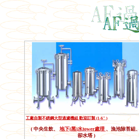
工廠自製不銹鋼大型過濾機組 歡迎訂製 (1-6" )
( 中央生飲、
地下(黑)水tower處理
、漁池除苔組
卻水塔 )