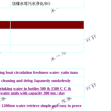
頂樓水塔污水淨化/RO
 boat circulation freshness water- yaito tuna
leaning and defog Japanesly smokelessly
nking water in bottles 500 & 1500 C C &
water units with capacity 300 ton / day
- 1200ton water retrieve simple and easy to prove