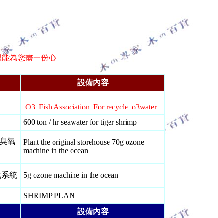
 SERVICE FOR SJC CUSTOMER
設備內容
O3 Fish Association For
recycle o3water
600 ton / hr seawater for tiger shrimp
g 臭氧
Plant the original storehouse 70g ozone
machine in the ocean
化系統
5g ozone machine in the ocean
SHRIMP PLAN
設備內容