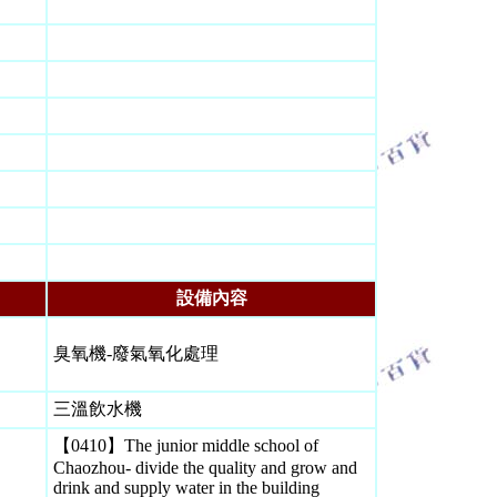
設備內容
臭氧機-廢氣氧化
處理
三溫飲水機
【0410】The junior middle school of
Chaozhou- divide the quality and grow and
drink and supply water in the building