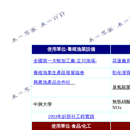
使用單位-養殖漁業設備
全國第一大蜆加工廠-立川漁場-
花蓮廠
養殖漁業生產區發展協會
彰化漢
興農漁產品合作社
臭氧殺
無氬硝酸實驗
中興大學
NOx
1993年起部分工程實蹟
使用單位-食品/化工