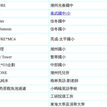
URE
潮州光春國中
n
泰武國中/小
ter
佳冬國中
Osmosis
佳冬國小
URE*MC4
亮成-太平國小
處理
潮州國小
r / Tower
繁華國小
*O3企劃
中部國小
ONE
潮州托兒所
化純水
格林美語-劉老師
灣)景觀魚池過濾
小螞蟻英語學校
工研院環工所
東海大學及清華大學