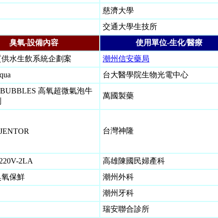
慈濟大學
交通大學生技所
臭氧-設備內容
使用單位-生化/醫療
質供水生飲系統企劃案
潮州信安藥局
qua
台大醫學院生物光電中心
- BUBBLES 高氧超微氣泡牛
萬國製藥
劃
台灣神隆
JENTOR
/220V-2LA
高雄陳國民婦產科
臭氧保鮮
潮州外科
潮州牙科
瑞安聯合診所