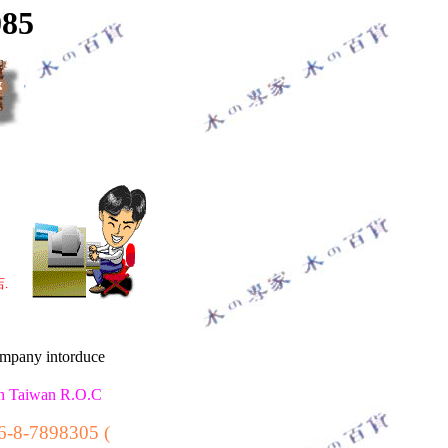
085
.
mpany intorduce
n Taiwan R.O.C
6-8-7898305 (