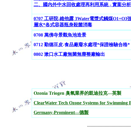
二、國內外中水回收處理再利用系統 - 實案分析與 
0707
工研院-維他露 3Water電漿式觸煤O1+O
層水*各式容器瓶身殺菌消毒
0708 萬佛寺景觀魚池造景
0712 勤德豆皮-食品廠廢水處理*保證檢驗合格*
0802 漱口水工廠無菌無塵整廠輸出
Ozonia Triogen 臭氧業界的凱迪拉克---英製
ClearWater Tech Ozone Systems for Swimming 
Germany-Prominent---德製
.....................................