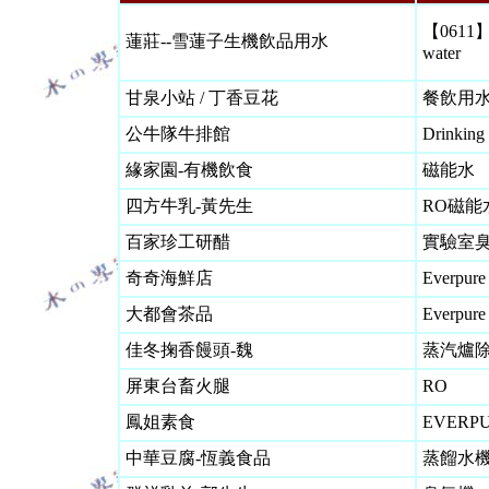
【0611】li
蓮莊--雪蓮子生機飲品用水
water
甘泉小站 / 丁香豆花
餐飲用水 I
公牛隊牛排館
Drinking
緣家園-有機飲食
磁能水
四方牛乳-黃先生
RO磁能
百家珍工研醋
實驗室
奇奇海鮮店
Everpure 
大都會茶品
Everpure 
佳冬掬香饅頭-魏
蒸汽爐除
屏東台畜火腿
RO
鳳姐素食
EVERP
中華豆腐-恆義食品
蒸餾水