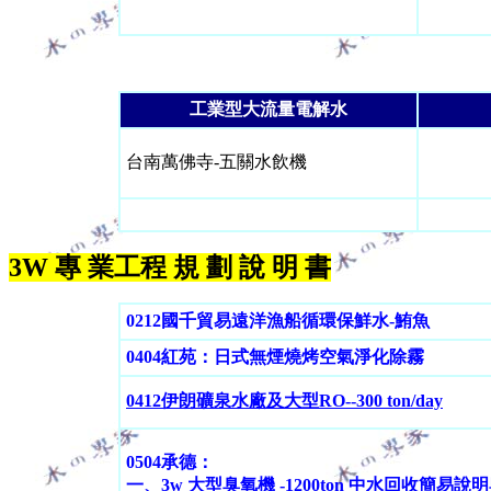
工業型大流量電解水
台南萬佛寺-五關水飲機
3W 專 業工程 規 劃 說 明 書
0212國千貿易遠洋漁船循環保鮮水-鮪魚
0404紅苑：日式無煙燒烤空氣淨化除霧
0412伊朗礦泉水廠及大型RO--300 ton/day
0504承德：
一、3w 大型臭氧機 -1200ton 中水回收簡易說