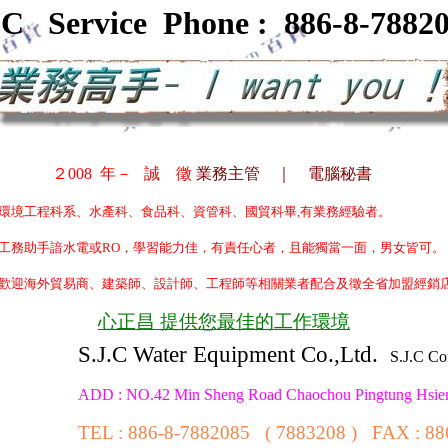
C Service Phone : 886-8-7882
008 年－ 誠 徵
業務主管 ｜ 電腦秘書
環境工程科系、水產科、食品科、資管科、國貿科畢,有業務經驗者。
工務助手諳水電或RO，學習能力佳，有責任心者，且能獨當一面，男女皆可。
歡迎海外貿易商、建築師、設計師、工程師等相關業者配合及徵全省加盟經銷店
心正昌 提供您最佳的工作環境
S.J.C Water Equipment Co.,Ltd.
S.J.C Co
ADD : NO.42 Min Sheng Road Chaochou Pingtung Hsie
TEL : 886-8-7882085 ( 7883208 ) FAX : 88