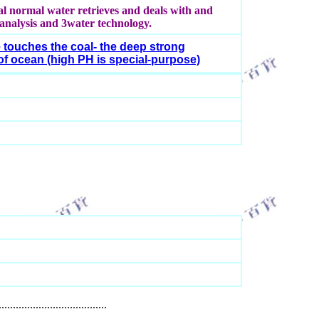
al normal water retrieves and deals with and
e analysis and 3water technology.
pe touches the coal- the deep strong
 of ocean (high PH is special-purpose)
......................................