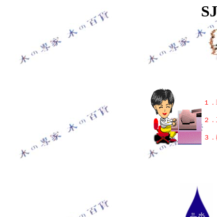
SJ
２
１．
２．
３．