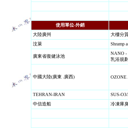
使用單位-外銷
大陸廣州
大樓分
汶萊
Shramp a
NANO 
廣東省復健泳池
乳浴規
中國大陸(廣東 .廣西)
OZONE 
TEHRAN-IRAN
SUS-O
3
中信造船
冷凍庫