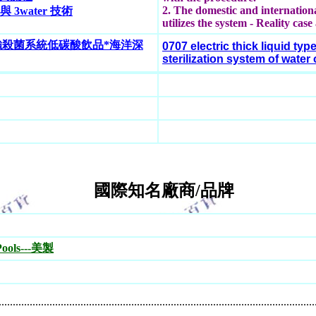
2. The domestic and internation
3water 技術
utilizes the system - Reality cas
3強殺菌系統
低碳酸飲品*海洋深
0707 electric thick liquid ty
sterilization system of water
國際知名廠商/品牌
Pools---美製
................................................................................................................