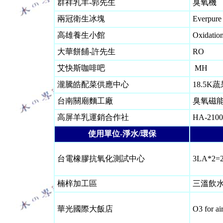
群祥乳羊-郭先生
臭氧機
兩冠衛生冰塊
Everpure 
高雄養生小館
Oxidatio
大華餅餔-許先生
RO
艾快斯咖啡吧
MH
瀧騰皓配菜供應中心
18.5
台南關廟麵工廠
臭氧磁能 
高屏羊乳運銷合作社
H
A-21
使用單位-淨水/環保
台電橡膠抗氧化測試中心
3LA*2=
楠梓加工區
三溫飲水
華光國際大飯店
O3 for ai