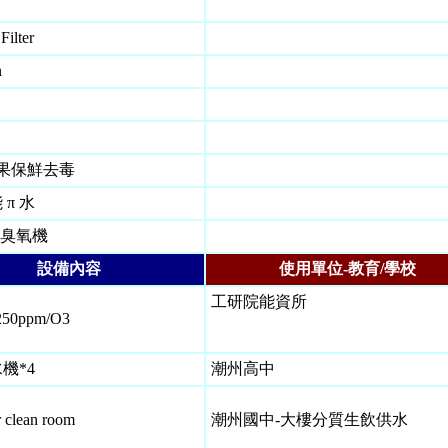
Filter
n
K蔬果保鮮去毒
π 水
00臭氧機
設備內容
使用單位-教育/學校
工研院能資所
250ppm/O
3
機*4
潮州高中
r clean room
潮州國中-大樓分質生飲供水