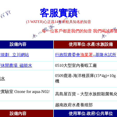
客服實蹟
(3 WATER)心正昌14年來較具知名的知音
每一位客戶都是我們的知音 我們竭誠希望能為您盡一份心力
設備內容
使用單位-水產/水族設備
房規劃
立川網站
行政院農委會
漁業署
--基隆水試所
寶休閒農
場 磁能水
0510大型室內養蝦工廠
0509鹿港-海洋種原庫(15*4g)+10
菌水
機
室 Ozone for aqua-N0
2/
高島屋百貨－大型水族館殺菌氧
越南政府水產養殖部
設備內容
使用單位-政府/公共單位