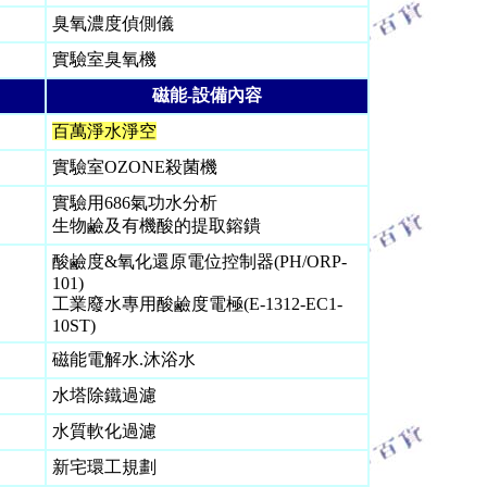
臭氧濃度偵側儀
實驗室
臭氧機
磁能-設備內容
百萬淨水淨空
實驗室OZONE殺菌機
實驗用686氣功水分析
生物鹼及有機酸的提取鎔鐀
酸鹼度&氧化還原電位控制器(PH/ORP-
101)
工業廢水專用酸鹼度電極(E-1312-EC1-
10ST)
磁能電解水.沐浴水
水塔除鐵過濾
水質軟化過濾
新宅環工規劃