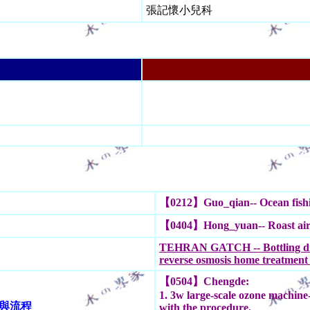
張記懷小兒科
【0212】Guo_qian-- Ocean fishing
【0404】Hong_yuan-- Roast air c
TEHRAN GATCH -- Bottling dri
reverse osmosis home treatment 
【0504】Chengde:
1. 3w large-scale ozone machine
明與流程
with the procedure.