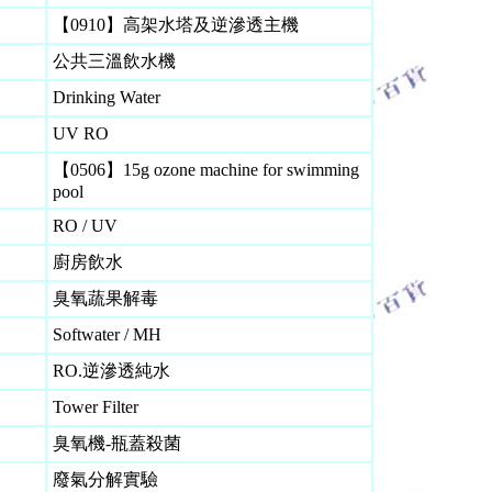
【0910】高架水塔及逆滲透主機
公共三溫飲水機
Drinking Water
UV RO
【0506】
15g ozone machine for swimming
pool
RO / UV
廚房飲水
臭氧蔬果解毒
Softwater / MH
RO.逆滲透純水
Tower Filter
臭氧機
-
瓶蓋殺菌
廢氣分解實驗