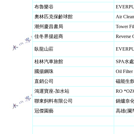
布魯樂谷
EVERP
奧林匹克保齡球館
Air Clea
潮州慶昌書局
Tower Fil
佳冬界揚超商
Reverse 
臥龍山莊
EVERP
桂林汽車旅館
SPA水
國揚鋼珠
Oil Filte
直銷公司
磁能生飲
鴻運寶座-加水站
RO *OZ
聯東飼料有限公司
鍋爐奈
冠傑園藝
高雄(瀾