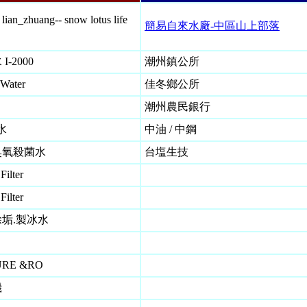
an_zhuang-- snow lotus life
簡易自來水廠-中區山上部落
-2000
潮州鎮公所
 Water
佳冬鄉公所
潮州農民銀行
水
中油 / 中鋼
臭氧殺菌水
台塩生技
Filter
Filter
垢.製冰水
URE &RO
機