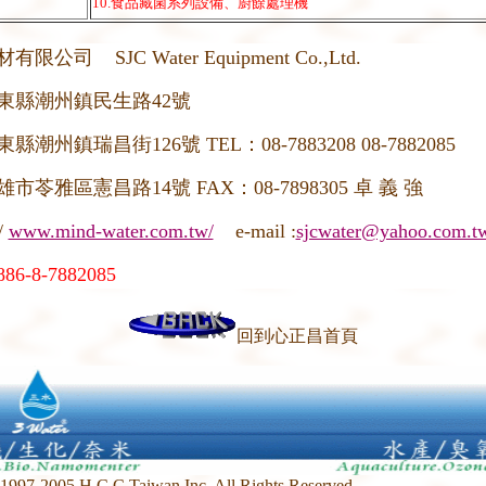
10.食品藏菌系列設備、廚餘處理機
材有限公司
SJC Water Equipment Co.,Ltd.
東縣潮州鎮民生路
42
號
東縣潮州鎮瑞昌街
126
號
TEL
：08-7883208 08-7882085
雄市苓雅區憲昌路
14
號
FAX
：08-7898305 卓 義 強
//
www.mind-water.com.tw/
e-mail :
sjcwater@yahoo.com.t
886-8-7882085
回到心正昌首頁
H.C.C Taiwan Inc. All Rights Reserved