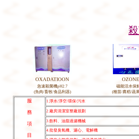
殺
OXADATIOON
OZON
急速殺菌機
pH2.7
磁能活水保
(
魚肉
/
畜牧
/
食品利器
)
(
種苗
/
農稻
/
蔬
服
1.淨水/淨空/環保/污水
2.廠房清潔室整廠規劃
務
3.飲料、油脂過濾機械
項
4.批發臭氧機、濾心、電解機
目