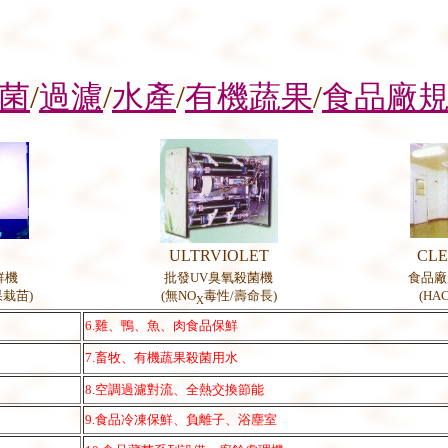
菌
/
過濾
/
水產
/
有機蔬果
/
食品廠
E
ULTRVIOLET
CL
鮮機
批發
UV
臭氧殺菌機
食品廠
果栽苗
)
(
無
NO
毒性
/
壽命長
)
(HA
X
6.雞、鴨、魚、肉食品保鮮
7.畜牧、有機蔬果殺菌用水
8.空調過濾對流、全熱交換節能
9.食品冷凍保鮮、負離子、浴塵室