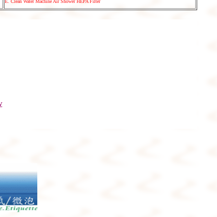
E. Clean Water Machine Air Shower HEPA Filter
w