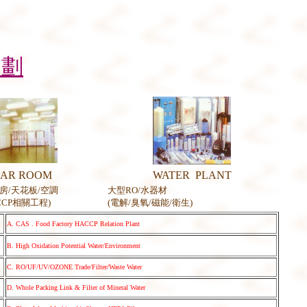
規劃
EAR ROOM
WATER PLANT
房
/
天花板
/
空調
大型
RO/
水器材
CCP
相關工程
)
(
電解
/
臭氧
/
磁能
/
衛生)
A. CAS . Food Factory HACCP Relation Plant
B. High Oxidation Potential Water/Environment
C. RO/UF/UV/OZONE Trade/Filter/Waste Water
D. Whole Packing Link & Filter of Mineral Water