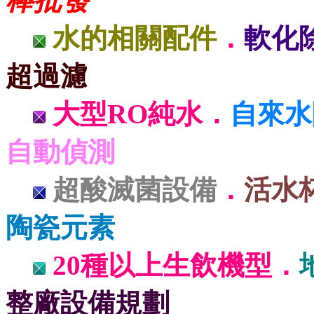
棒批發
水的相關配件
．
軟化
超過濾
大型RO純水．
自來水
自動偵測
超酸滅菌設備
．
活水
陶瓷元素
20種以上生飲機型．
整廠設備規劃