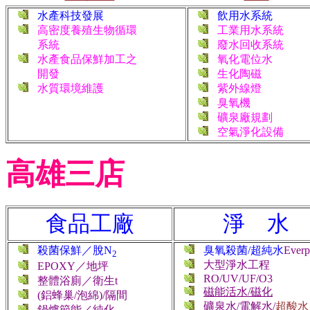
水產科技發展
飲用水系統
高密度養殖生物循環
工業用水系統
系統
廢水回收系統
水產食品保鮮加工之
氧化電位水
開發
生化陶磁
水質環境維護
紫外線燈
臭氧機
礦泉廠規劃
空氣淨化設備
高雄三店
食品工廠
淨 水
殺菌保鮮／脫N
臭氧殺菌/超純水
Everp
2
大型淨水工程
EPOXY／地坪
RO/UV/UF/O3
整體浴廁／衛生
t
磁能活水/磁化
(鋁蜂巢/泡綿)/隔間
礦泉水/電解水/
超酸水
鍋爐節能／純化