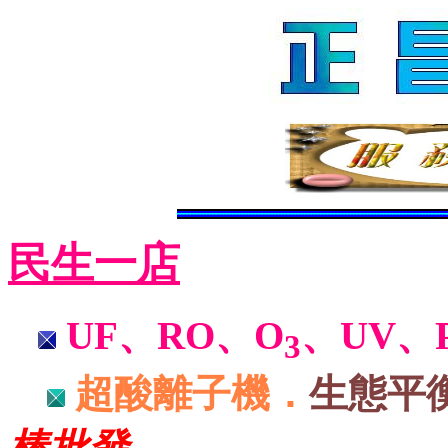
民生一店
UF、RO、O
、UV、
3
超酸離子機．
生態平