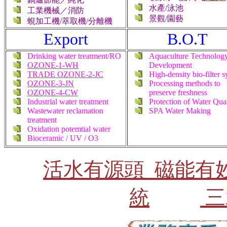
水產/泳池
工業機械／消防
景觀/園藝
蜆加工機/萃取機/分離機
Export
B.O.T
Drinking water treatment/RO
Aquaculture Technolog
OZONE-1-WH
Development
TRADE OZONE-2-JC
High-density bio-filter 
OZONE-3-JN
Processing methods to
OZONE-4-CW
preserve freshness
Industrial water treatment
Protection of Water Qual
Wastewater reclamation
SPA Water Making
treatment
Oxidation potemtial water
Bioceramic / UV / O3
活水有源頭 磁能有
統
三